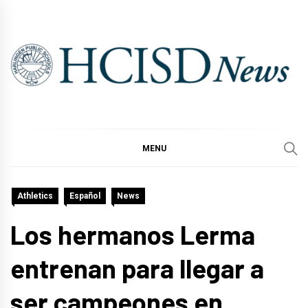
Skip
to
content
MENU
Athletics
Español
News
Los hermanos Lerma
entrenan para llegar a
ser campeones en