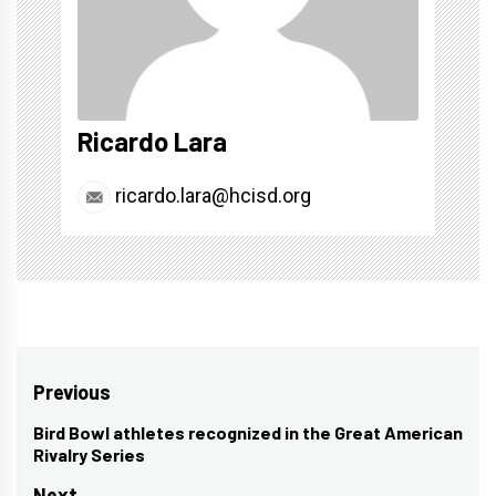
Ricardo Lara
ricardo.lara@hcisd.org
Post
Previous
navigation
Bird Bowl athletes recognized in the Great American
Previous
Rivalry Series
post:
Next