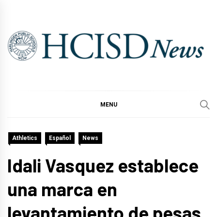
Skip
to
content
MENU
Athletics
Español
News
Idali Vasquez establece
una marca en
levantamiento de pesas