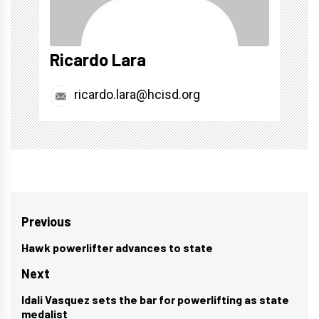
Ricardo Lara
ricardo.lara@hcisd.org
Post
Previous
navigation
Hawk powerlifter advances to state
Previous
post:
Next
Idali Vasquez sets the bar for powerlifting as state
Next
medalist