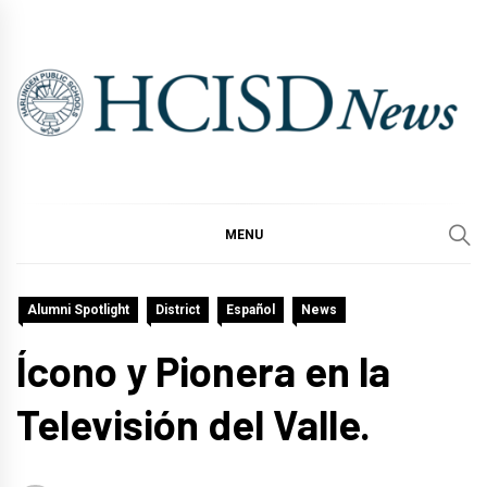
Skip
to
content
MENU
Alumni Spotlight
District
Español
News
Ícono y Pionera en la
Televisión del Valle.