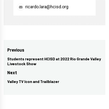
ricardo.lara@hcisd.org
Post
Previous
navigation
Students represent HCISD at 2022 Rio Grande Valley
Previous
Livestock Show
post:
Next
Valley TV Icon and Trailblazer
Next
post: