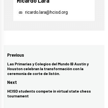
Ricardo Lara
ricardo.lara@hcisd.org
Post
Previous
navigation
Las Primarias y Colegios del Mundo IB Austin y
Previous
Houston celebran la transformación con la
post:
ceremonia de corte de listón.
Next
HCISD students compete in virtual state chess
Next
tournament
post: