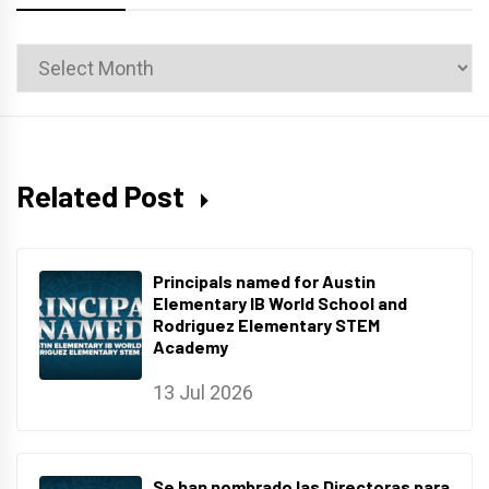
News
Archives
Related Post
Principals named for Austin
Elementary IB World School and
Rodriguez Elementary STEM
Academy
13 Jul 2026
Se han nombrado las Directoras para