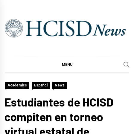
Skip
to
content
MENU
Academics
Español
News
Estudiantes de HCISD
compiten en torneo
virtual estatal de