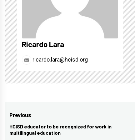
Ricardo Lara
ricardo.lara@hcisd.org
Post
Previous
navigation
HCISD educator to be recognized for work in
Previous
multilingual education
post: