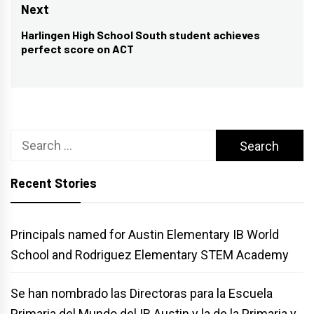
Next
Harlingen High School South student achieves
Next
perfect score on ACT
post:
Search
for:
Recent Stories
Principals named for Austin Elementary IB World
School and Rodriguez Elementary STEM Academy
Se han nombrado las Directoras para la Escuela
Primaria del Mundo del IB Austin y la de la Primaria y