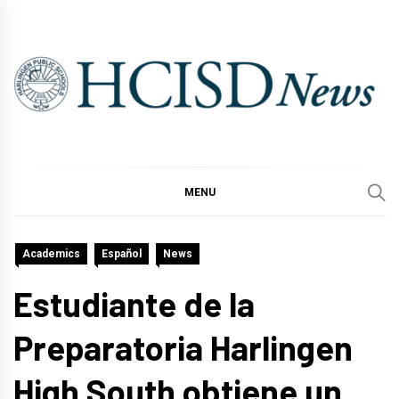
Skip
to
content
MENU
Academics
Español
News
Estudiante de la
Preparatoria Harlingen
High South obtiene un