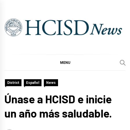
Skip
to
content
MENU
District
Español
News
Únase a HCISD e inicie
un año más saludable.