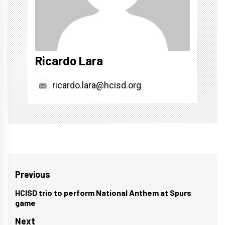
Ricardo Lara
ricardo.lara@hcisd.org
Post
Previous
navigation
HCISD trio to perform National Anthem at Spurs
Previous
game
post:
Next