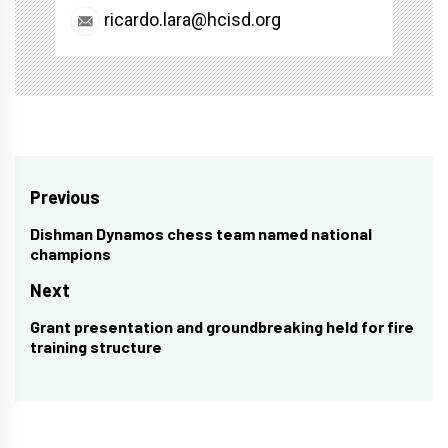
ricardo.lara@hcisd.org
Post
Previous
navigation
Dishman Dynamos chess team named national
Previous
champions
post:
Next
Grant presentation and groundbreaking held for fire
Next
training structure
post: