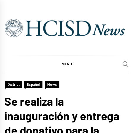
Skip
to
content
MENU
District
Español
News
Se realiza la
inauguración y entrega
de donativo para la