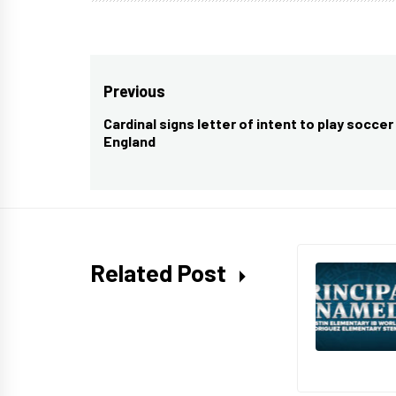
Post
Previous
navigation
Cardinal signs letter of intent to play soccer 
Previous
England
post:
Related Post