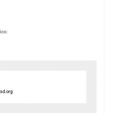
ico:
isd.org