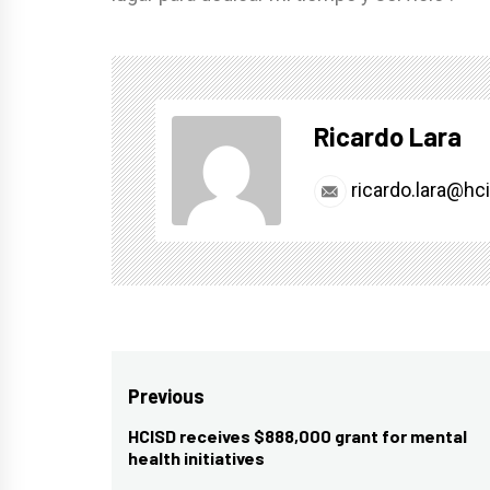
Ricardo Lara
ricardo.lara@hc
Post
Previous
navigation
HCISD receives $888,000 grant for mental
Previous
health initiatives
post: