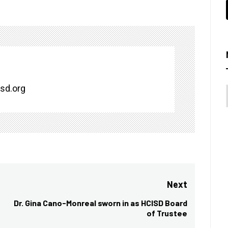
isd.org
Next
Dr. Gina Cano-Monreal sworn in as HCISD Board
Next
of Trustee
post: