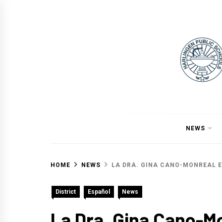
Skip
to
content
NEWS
HOME
NEWS
LA DRA. GINA CANO-MONREAL E
District
Español
News
La Dra. Gina Cano-M