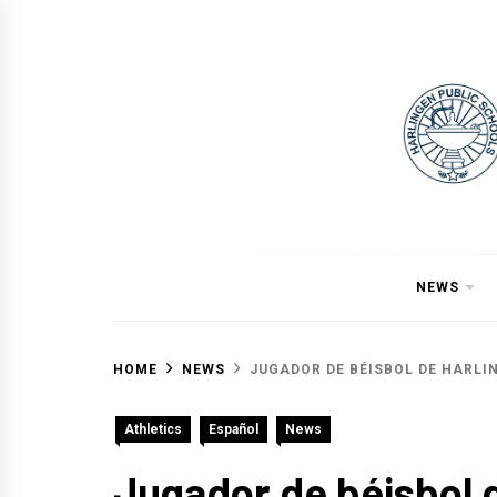
Skip
to
content
NEWS
HOME
NEWS
JUGADOR DE BÉISBOL DE HARLI
Athletics
Español
News
Jugador de béisbol 