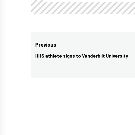
Post
Previous
navigation
HHS athlete signs to Vanderbilt University
Previous
post: