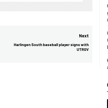
Next
Harlingen South baseball player signs with
Next
UTRGV
post: