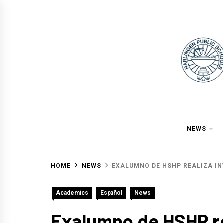
Skip
to
content
NEWS
HOME
NEWS
EXALUMNO DE HSHP REALIZA IN
Academics
Español
News
Exalumno de HSHP rea