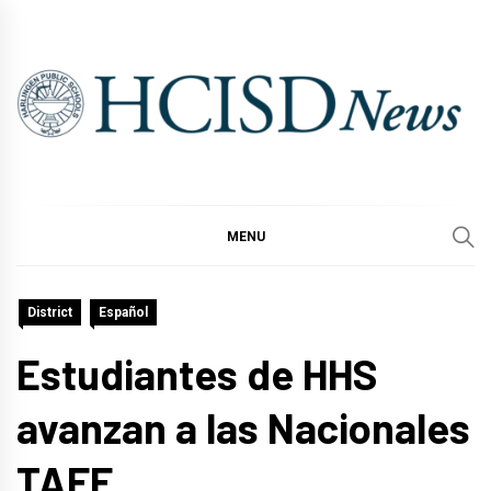
Skip
to
content
MENU
District
Español
Estudiantes de HHS
avanzan a las Nacionales
TAFE.