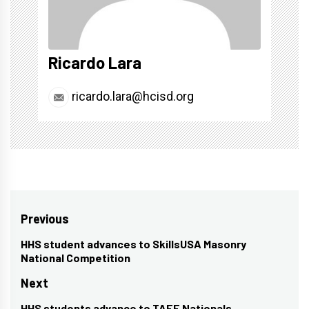
Ricardo Lara
ricardo.lara@hcisd.org
Post
Previous
navigation
HHS student advances to SkillsUSA Masonry
Previous
National Competition
post:
Next
HHS students advance to TAFE Nationals