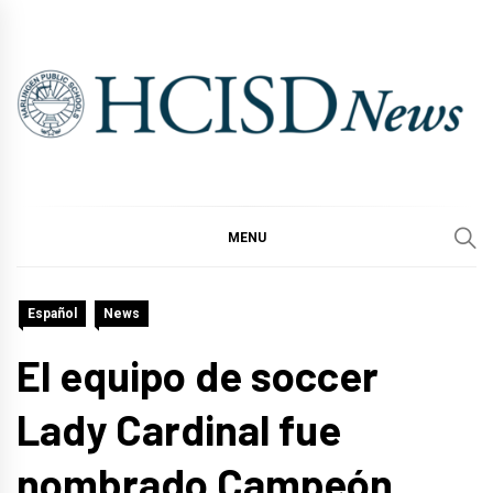
Skip
to
content
MENU
Español
News
El equipo de soccer
Lady Cardinal fue
nombrado Campeón