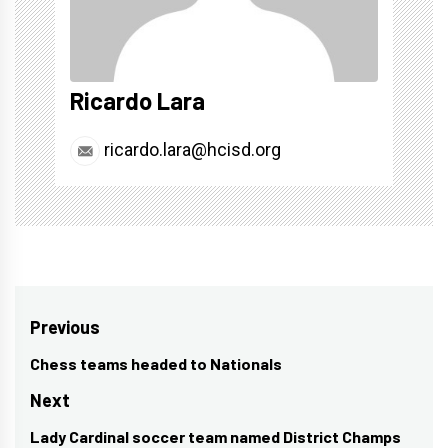
Ricardo Lara
ricardo.lara@hcisd.org
Post
Previous
navigation
Chess teams headed to Nationals
Previous
post:
Next
Lady Cardinal soccer team named District Champs
Next