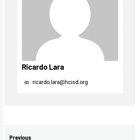
Ricardo Lara
ricardo.lara@hcisd.org
Post
Previous