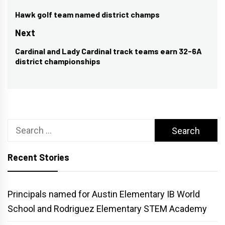
navigation
Hawk golf team named district champs
Previous
post:
Next
Cardinal and Lady Cardinal track teams earn 32-6A
Next
district championships
post:
Search
for:
Recent Stories
Principals named for Austin Elementary IB World
School and Rodriguez Elementary STEM Academy