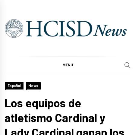
Skip
to
content
MENU
Español
News
Los equipos de
atletismo Cardinal y
Lady Cardinal ganan los