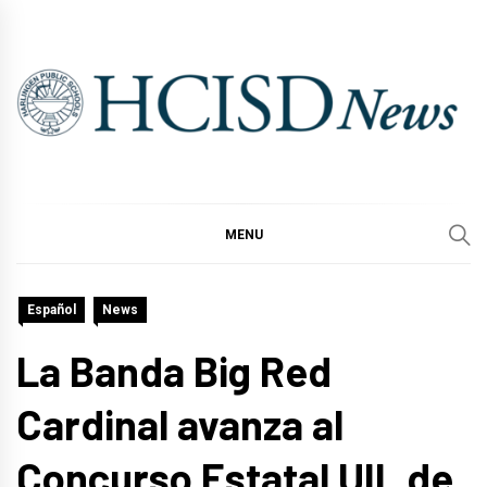
Skip
to
content
MENU
Español
News
La Banda Big Red
Cardinal avanza al
Concurso Estatal UIL de