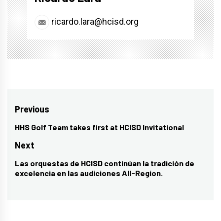
ricardo.lara@hcisd.org
Post
Previous
navigation
HHS Golf Team takes first at HCISD Invitational
Previous
post:
Next
Las orquestas de HCISD continúan la tradición de
Next
excelencia en las audiciones All-Region.
post: