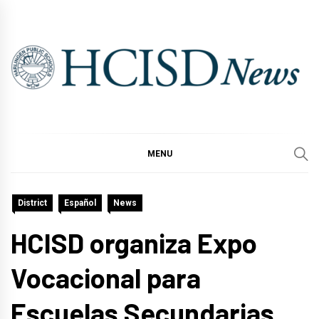
Skip
to
content
MENU
District
Español
News
HCISD organiza Expo
Vocacional para
Escuelas Secundarias.