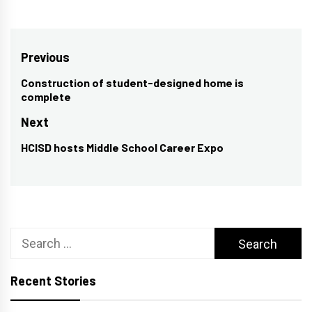
Post
Previous
navigation
Construction of student-designed home is
Previous
complete
post:
Next
HCISD hosts Middle School Career Expo
Next
post:
Search
for:
Recent Stories