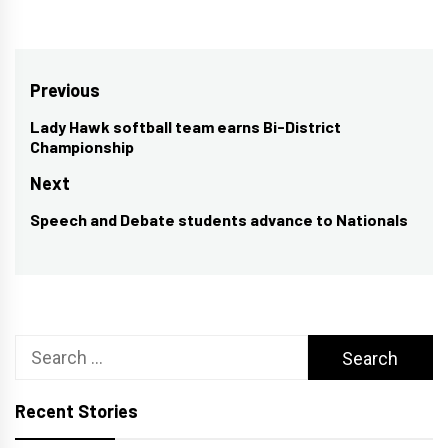
Post
Previous
navigation
Lady Hawk softball team earns Bi-District
Previous
Championship
post:
Next
Speech and Debate students advance to Nationals
Next
post:
Search
for:
Recent Stories