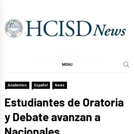
Skip
to
content
MENU
Academics
Español
News
Estudiantes de Oratoria
y Debate avanzan a
Nacionales.