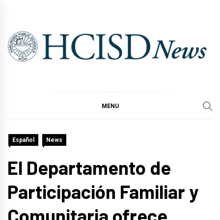
Skip
to
content
MENU
Español
News
El Departamento de
Participación Familiar y
Comunitaria ofrece