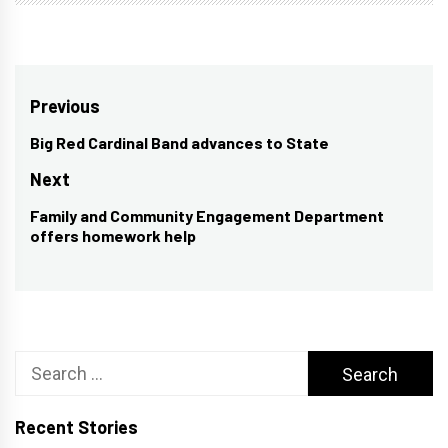
Post
Previous
navigation
Big Red Cardinal Band advances to State
Previous
post:
Next
Family and Community Engagement Department
Next
offers homework help
post:
Search
for:
Recent Stories