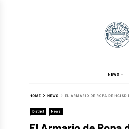
Skip
to
content
NEWS
HOME
NEWS
EL ARMARIO DE ROPA DE HCISD 
District
News
El Armario de Ropa d