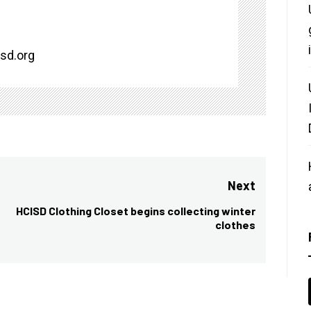
isd.org
Next
HCISD Clothing Closet begins collecting winter
Next
clothes
post: