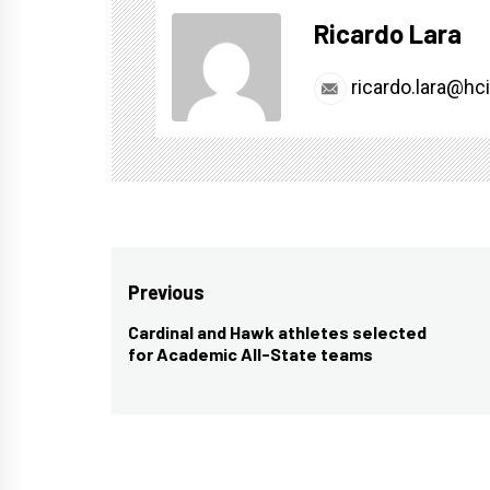
Ricardo Lara
ricardo.lara@hc
Post
Previous
navigation
Cardinal and Hawk athletes selected
Previous
for Academic All-State teams
post: