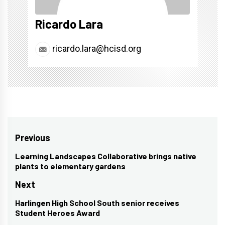
Ricardo Lara
ricardo.lara@hcisd.org
Post
Previous
navigation
Learning Landscapes Collaborative brings native
Previous
plants to elementary gardens
post:
Next
Harlingen High School South senior receives
Next
Student Heroes Award
post: