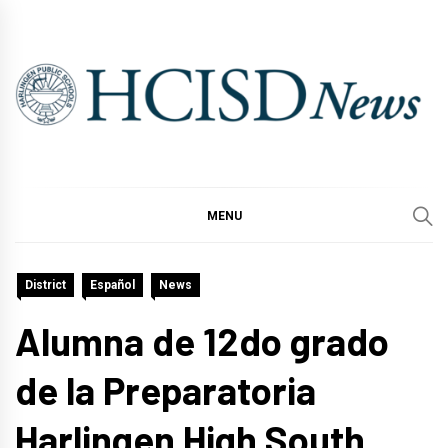
Skip
to
content
MENU
District
Español
News
Alumna de 12do grado
de la Preparatoria
Harlingen High South