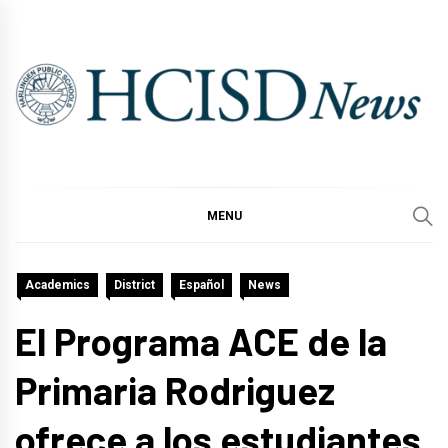
Skip
to
content
MENU
Academics
District
Español
News
El Programa ACE de la
Primaria Rodriguez
ofrece a los estudiantes