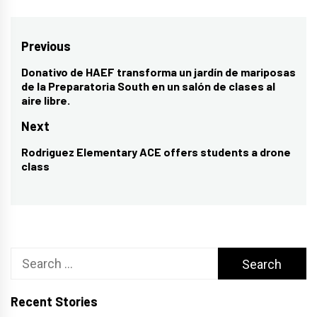
Post
Previous
navigation
Donativo de HAEF transforma un jardín de mariposas
Previous
de la Preparatoria South en un salón de clases al
post:
aire libre.
Next
Rodriguez Elementary ACE offers students a drone
Next
class
post:
Search
for:
Recent Stories